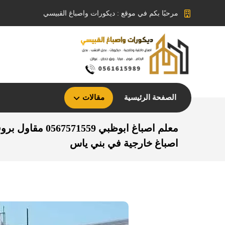
مرحبًا بكم في موقع : ديكورات واصباغ القبيسي
الصفحة الرئيسية
مقالات
معلم اصباغ ابوظبي 559
اصباغ خارجية في بني ياس