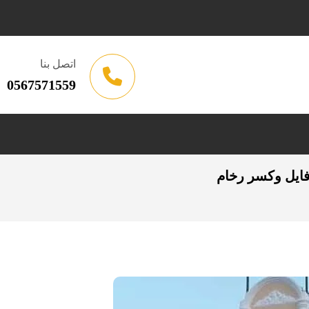
اتصل بنا
0567571559
0567571 مقاول بروفايل وكسر رخام