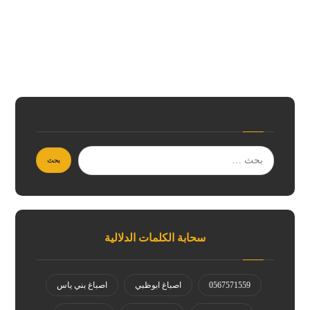
سحابة الكلمات الدلالية
0567571559
اصباغ ابوظبي
اصباغ بني ياس