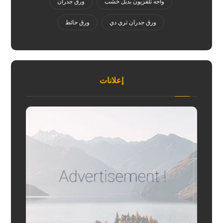
واجه تلفزيون بديل خشب
ورق جدران
ورق جدران ثري دي
ورق حائط
إعلانات