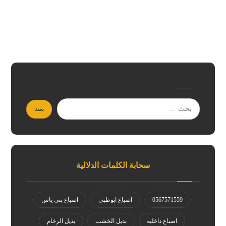
سحابة الكلمات الدلالية
0567571559
اصباغ ابوظبي
اصباغ بني ياس
اصباغ داخليه
بديل الخشب
بديل الرخام