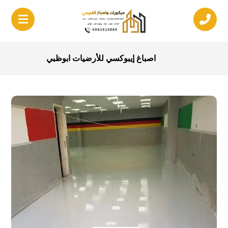
اصباغ إيبوكسي للأرضيات ابوظبي