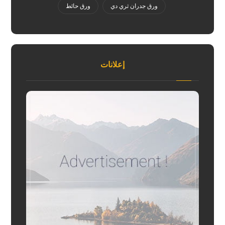
ورق جدران ثري دي
ورق حائط
إعلانات