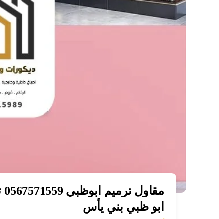
مق
ابو ظبي بني يأس