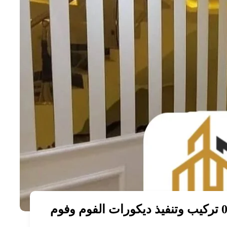
فني ديكور فوم ابوظبي 0567571559 تركيب وتنفيذ ديكورات الفوم وفوم