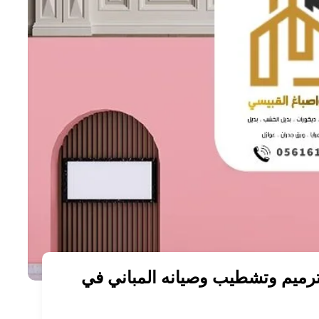
اول ترميم ابوظبي 0567571559 ترميم وتشطيب وصيانه المباني في