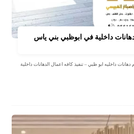
هانات داخليه ابو ظبي – تنفيذ كافه اعمال الدهانات داخلية