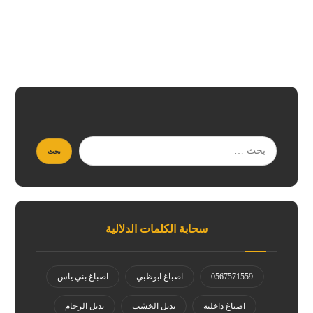
سحابة الكلمات الدلالية
0567571559
اصباغ ابوظبي
اصباغ بني ياس
اصباغ داخليه
بديل الخشب
بديل الرخام