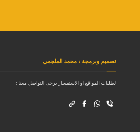
تصميم وبرمجة : محمد الملجمي
لطلبات المواقع او الاستفسار يرجى التواصل معنا :