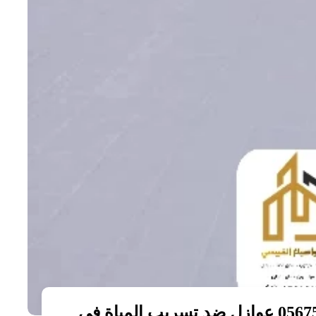
معلم عوازل اسطح ابوظبي 0567571559 عوازل ضد تسريب المياة في