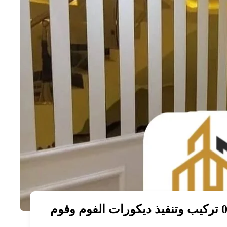
فني ديكور فوم ابوظبي 0567571559 تركيب وتنفيذ ديكورات الفوم وفوم