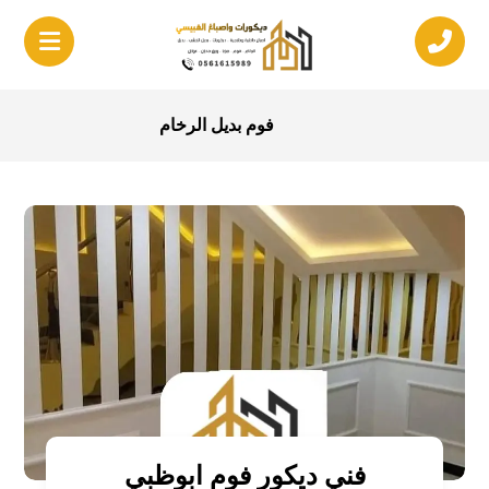
فوم بديل الرخام
فني ديكور فوم ابوظبي