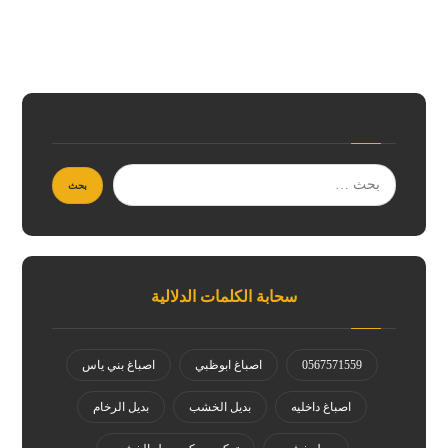
سحابة الكلمات الدلالية
0567571559
اصباغ ابوظبي
اصباغ بني ياس
اصباغ داخليه
بديل الخشب
بديل الرخام