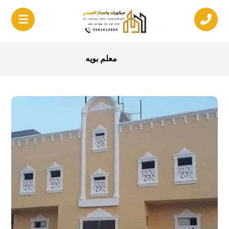
معلم بويه