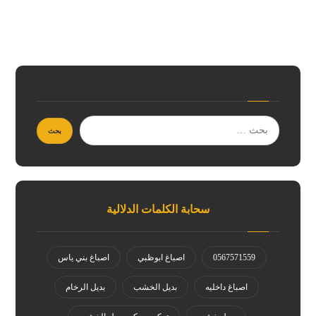
سحابة الكلمات الدلالية
0567571559
اصباغ ابوظبي
اصباغ بني ياس
اصباغ داخليه
بديل الخشب
بديل الرخام