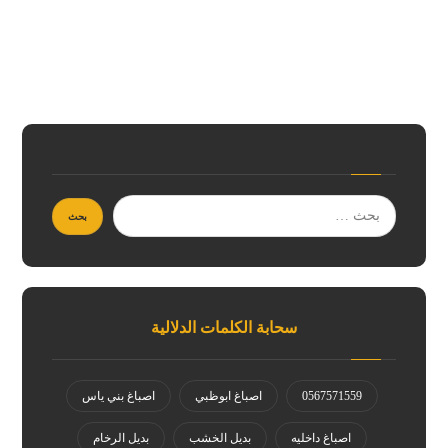
سحابة الكلمات الدلالية
0567571559
اصباغ ابوظبي
اصباغ بني ياس
اصباغ داخليه
بديل الخشب
بديل الرخام