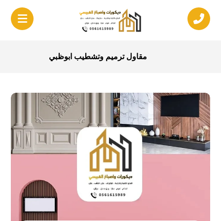
مقاول ترميم وتشطيب ابوظبي